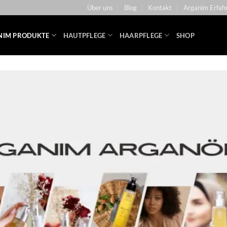
Über uns
Blog
Kontakt
Arganim Erfah
NIM PRODUKTE
HAUTPFLEGE
HAARPFLEGE
SHOP