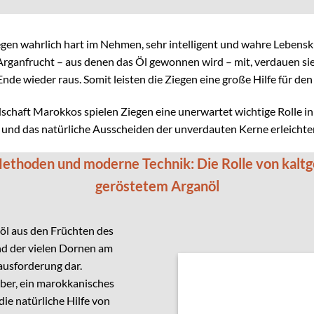
en wahrlich hart im Nehmen, sehr intelligent und wahre Lebenskü
Arganfrucht – aus denen das Öl gewonnen wird – mit, verdauen si
de wieder raus. Somit leisten die Ziegen eine große Hilfe für de
ndschaft Marokkos spielen Ziegen eine unerwartet wichtige Rolle 
und das natürliche Ausscheiden der unverdauten Kerne erleichtern
 Methoden und moderne Technik: Die Rolle von kalt
geröstetem Arganöl
l aus den Früchten des
nd der vielen Dornen am
usforderung dar.
rber, ein marokkanisches
ie natürliche Hilfe von