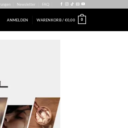
rungen
Newsletter
FAQ
0
ANMELDEN
WARENKORB /
€
0,00