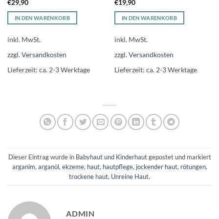
€
29,90
€
19,90
5
von 5
IN DEN WARENKORB
IN DEN WARENKORB
inkl. MwSt.
inkl. MwSt.
zzgl.
Versandkosten
zzgl.
Versandkosten
Lieferzeit:
ca. 2-3 Werktage
Lieferzeit:
ca. 2-3 Werktage
Dieser Eintrag wurde in
Babyhaut und Kinderhaut
gepostet und markiert
arganim
,
arganöl
,
ekzeme
,
haut
,
hautpflege
,
jockender haut
,
rötungen
,
trockene haut
,
Unreine Haut
.
ADMIN