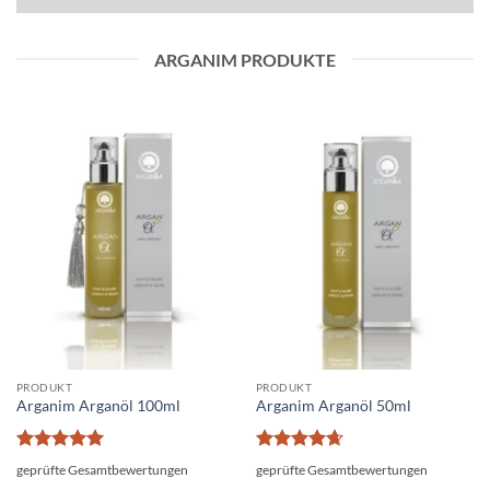
ARGANIM PRODUKTE
PRODUKT
PRODUKT
Arganim Arganöl 100ml
Arganim Arganöl 50ml
Bewertet
Bewertet
geprüfte Gesamtbewertungen
geprüfte Gesamtbewertungen
mit
5
von
mit
4.64