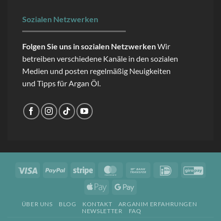
Sozialen Netzwerken
Folgen Sie uns in sozialen Netzwerken
Wir
betreiben verschiedene Kanäle in den sozialen
Medien und posten regelmäßig Neuigkeiten
und Tipps für Argan Öl.
Visa
PayPal
Stripe
MasterCard
Bank
IDeal
GiroP
Transfer
Apple
Google
Pay
Pay
ÜBER UNS
BLOG
KONTAKT
ARGANIM ERFAHRUNGEN
NEWSLETTER
FAQ