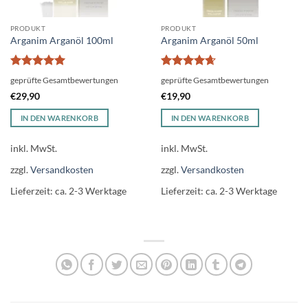
PRODUKT
PRODUKT
Arganim Arganöl 100ml
Arganim Arganöl 50ml
Bewertet
Bewertet
geprüfte Gesamtbewertungen
geprüfte Gesamtbewertungen
mit
5
von
mit
4.64
€
29,90
€
19,90
5
von 5
IN DEN WARENKORB
IN DEN WARENKORB
inkl. MwSt.
inkl. MwSt.
zzgl.
Versandkosten
zzgl.
Versandkosten
Lieferzeit:
ca. 2-3 Werktage
Lieferzeit:
ca. 2-3 Werktage